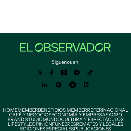
Siguenos en:
HOME
MEMBER
BENEFICIOS MEMBER
REFERÍ
NACIONAL
CAFÉ Y NEGOCIOS
ECONOMÍA Y EMPRESAS
AGRO
BRAND STUDIO
MUNDO
CULTURA Y ESPECTÁCULOS
LIFESTYLE
OPINIÓN
FÚNEBRES
REMATES Y LEGALES
EDICIONES ESPECIALES
PUBLICACIONES