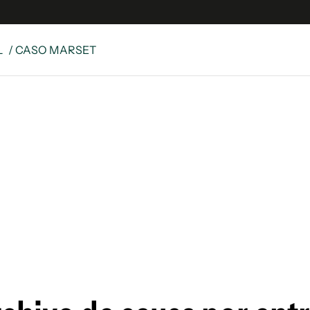
L
/ CASO MARSET
e
S
n
es
Siguenos en:
 y Legales
es especiales
ciones
ters
ina
 Unidos