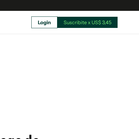
Login
Suscribite x US$ 3,45
uscríbete ahora a El Observador y elegí hasta
donde llegar.
Suscribite x US$ 3,45