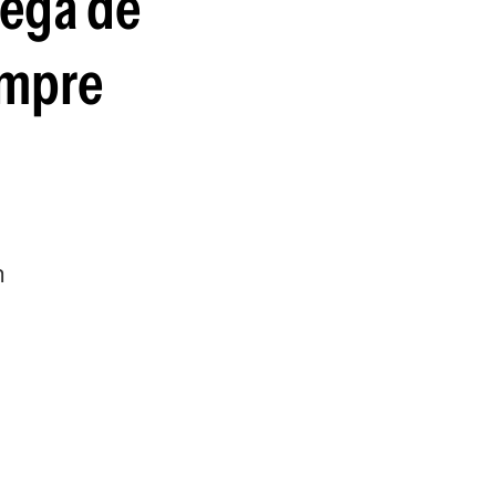
rega de
empre
n