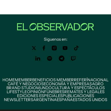
Siguenos en:
HOME
MEMBER
BENEFICIOS MEMBER
REFERÍ
NACIONAL
CAFÉ Y NEGOCIOS
ECONOMÍA Y EMPRESAS
AGRO
BRAND STUDIO
MUNDO
CULTURA Y ESPECTÁCULOS
LIFESTYLE
OPINIÓN
FÚNEBRES
REMATES Y LEGALES
EDICIONES ESPECIALES
PUBLICACIONES
NEWSLETTERS
ARGENTINA
ESPAÑA
ESTADOS UNIDOS