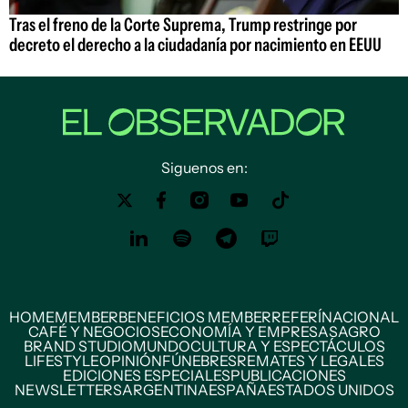
Tras el freno de la Corte Suprema, Trump restringe por
decreto el derecho a la ciudadanía por nacimiento en EEUU
Siguenos en:
HOME
MEMBER
BENEFICIOS MEMBER
REFERÍ
NACIONAL
CAFÉ Y NEGOCIOS
ECONOMÍA Y EMPRESAS
AGRO
BRAND STUDIO
MUNDO
CULTURA Y ESPECTÁCULOS
LIFESTYLE
OPINIÓN
FÚNEBRES
REMATES Y LEGALES
EDICIONES ESPECIALES
PUBLICACIONES
NEWSLETTERS
ARGENTINA
ESPAÑA
ESTADOS UNIDOS