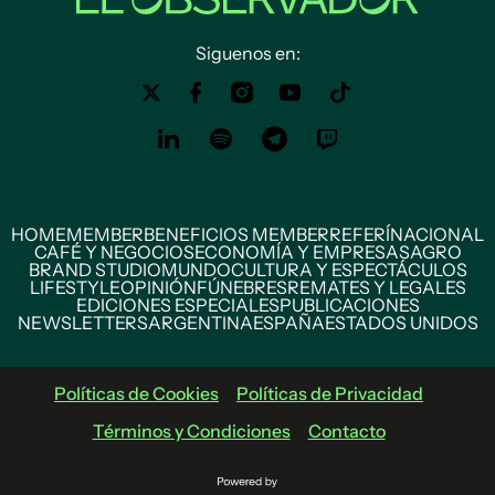
Siguenos en:
HOME
MEMBER
BENEFICIOS MEMBER
REFERÍ
NACIONAL
CAFÉ Y NEGOCIOS
ECONOMÍA Y EMPRESAS
AGRO
BRAND STUDIO
MUNDO
CULTURA Y ESPECTÁCULOS
LIFESTYLE
OPINIÓN
FÚNEBRES
REMATES Y LEGALES
EDICIONES ESPECIALES
PUBLICACIONES
NEWSLETTERS
ARGENTINA
ESPAÑA
ESTADOS UNIDOS
Políticas de Cookies
Políticas de Privacidad
Términos y Condiciones
Contacto