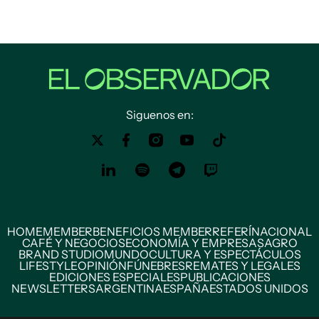
Siguenos en:
HOME
MEMBER
BENEFICIOS MEMBER
REFERÍ
NACIONAL
CAFÉ Y NEGOCIOS
ECONOMÍA Y EMPRESAS
AGRO
BRAND STUDIO
MUNDO
CULTURA Y ESPECTÁCULOS
LIFESTYLE
OPINIÓN
FÚNEBRES
REMATES Y LEGALES
EDICIONES ESPECIALES
PUBLICACIONES
NEWSLETTERS
ARGENTINA
ESPAÑA
ESTADOS UNIDOS