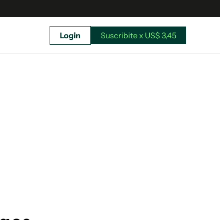
Login
Suscribite x US$ 3,45
uscríbete ahora a El Observador y elegí hasta
donde llegar.
Suscribite x US$ 3,45