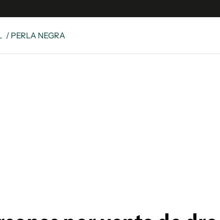
L
/ PERLA NEGRA
e
S
n
es
Siguenos en:
 y Legales
es especiales
ciones
ters
ina
 Unidos