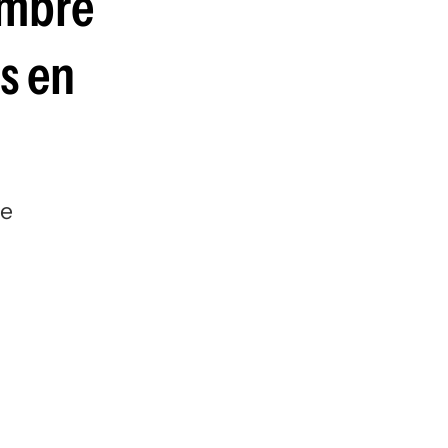
ombre
s en
de