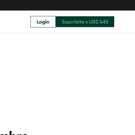
Login
Suscribite x US$ 3,45
uscríbete ahora a El Observador y elegí hasta
donde llegar.
Suscribite x US$ 3,45