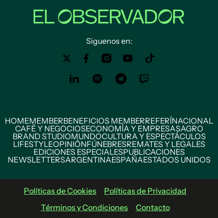
Siguenos en:
HOME
MEMBER
BENEFICIOS MEMBER
REFERÍ
NACIONAL
CAFÉ Y NEGOCIOS
ECONOMÍA Y EMPRESAS
AGRO
BRAND STUDIO
MUNDO
CULTURA Y ESPECTÁCULOS
LIFESTYLE
OPINIÓN
FÚNEBRES
REMATES Y LEGALES
EDICIONES ESPECIALES
PUBLICACIONES
NEWSLETTERS
ARGENTINA
ESPAÑA
ESTADOS UNIDOS
Políticas de Cookies
Políticas de Privacidad
Términos y Condiciones
Contacto