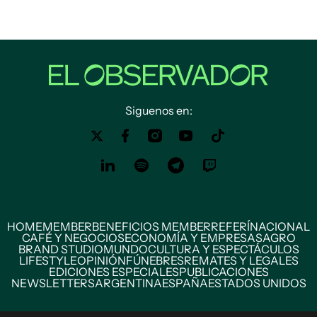
Siguenos en:
HOME
MEMBER
BENEFICIOS MEMBER
REFERÍ
NACIONAL
CAFÉ Y NEGOCIOS
ECONOMÍA Y EMPRESAS
AGRO
BRAND STUDIO
MUNDO
CULTURA Y ESPECTÁCULOS
LIFESTYLE
OPINIÓN
FÚNEBRES
REMATES Y LEGALES
EDICIONES ESPECIALES
PUBLICACIONES
NEWSLETTERS
ARGENTINA
ESPAÑA
ESTADOS UNIDOS