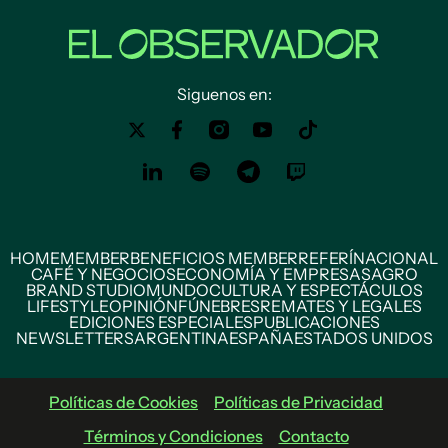
Siguenos en:
HOME
MEMBER
BENEFICIOS MEMBER
REFERÍ
NACIONAL
CAFÉ Y NEGOCIOS
ECONOMÍA Y EMPRESAS
AGRO
BRAND STUDIO
MUNDO
CULTURA Y ESPECTÁCULOS
LIFESTYLE
OPINIÓN
FÚNEBRES
REMATES Y LEGALES
EDICIONES ESPECIALES
PUBLICACIONES
NEWSLETTERS
ARGENTINA
ESPAÑA
ESTADOS UNIDOS
Políticas de Cookies
Políticas de Privacidad
Términos y Condiciones
Contacto