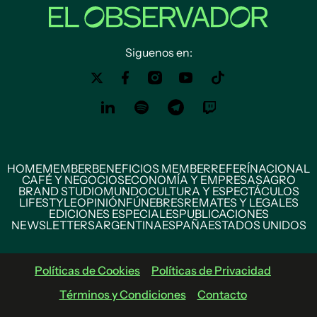
Siguenos en:
HOME
MEMBER
BENEFICIOS MEMBER
REFERÍ
NACIONAL
CAFÉ Y NEGOCIOS
ECONOMÍA Y EMPRESAS
AGRO
BRAND STUDIO
MUNDO
CULTURA Y ESPECTÁCULOS
LIFESTYLE
OPINIÓN
FÚNEBRES
REMATES Y LEGALES
EDICIONES ESPECIALES
PUBLICACIONES
NEWSLETTERS
ARGENTINA
ESPAÑA
ESTADOS UNIDOS
Políticas de Cookies
Políticas de Privacidad
Términos y Condiciones
Contacto