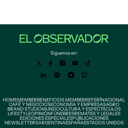
Siguenos en:
HOME
MEMBER
BENEFICIOS MEMBER
REFERÍ
NACIONAL
CAFÉ Y NEGOCIOS
ECONOMÍA Y EMPRESAS
AGRO
BRAND STUDIO
MUNDO
CULTURA Y ESPECTÁCULOS
LIFESTYLE
OPINIÓN
FÚNEBRES
REMATES Y LEGALES
EDICIONES ESPECIALES
PUBLICACIONES
NEWSLETTERS
ARGENTINA
ESPAÑA
ESTADOS UNIDOS