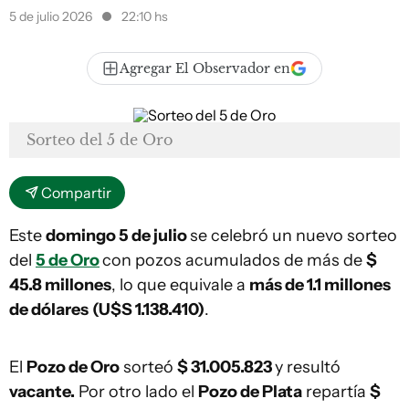
5 de julio 2026
22:10 hs
Agregar El Observador en
Sorteo del 5 de Oro
Compartir
Este
domingo 5 de julio
se celebró un nuevo sorteo
del
5 de Oro
con pozos acumulados de más de
$
45.8 millones
, lo que equivale a
más de 1.1 millones
de dólares
(U$S 1.138.410)
.
El
Pozo de Oro
sorteó
$ 31.005.823
y resultó
vacante.
Por otro lado el
Pozo de Plata
repartía
$