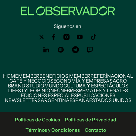
Siguenos en:
HOME
MEMBER
BENEFICIOS MEMBER
REFERÍ
NACIONAL
CAFÉ Y NEGOCIOS
ECONOMÍA Y EMPRESAS
AGRO
BRAND STUDIO
MUNDO
CULTURA Y ESPECTÁCULOS
LIFESTYLE
OPINIÓN
FÚNEBRES
REMATES Y LEGALES
EDICIONES ESPECIALES
PUBLICACIONES
NEWSLETTERS
ARGENTINA
ESPAÑA
ESTADOS UNIDOS
Políticas de Cookies
Políticas de Privacidad
Términos y Condiciones
Contacto