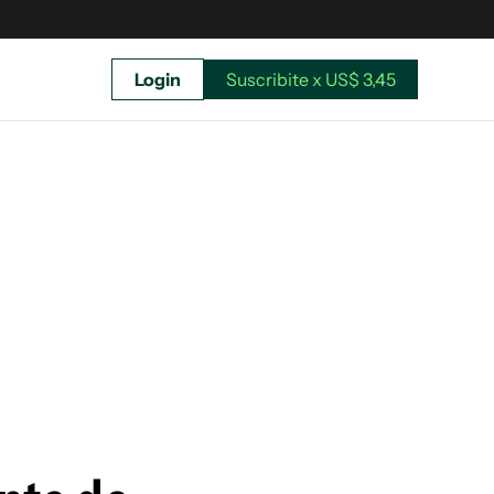
Login
Suscribite x US$ 3,45
uscríbete ahora a El Observador y elegí hasta
donde llegar.
Suscribite x US$ 3,45