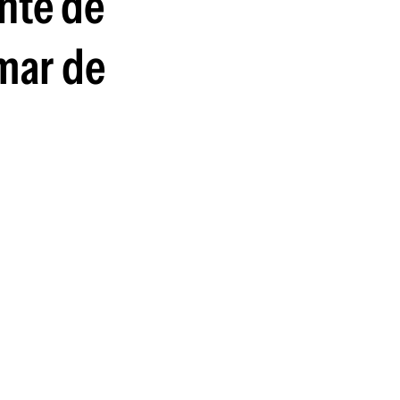
ente de
mar de