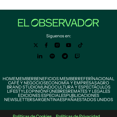
Siguenos en:
HOME
MEMBER
BENEFICIOS MEMBER
REFERÍ
NACIONAL
CAFÉ Y NEGOCIOS
ECONOMÍA Y EMPRESAS
AGRO
BRAND STUDIO
MUNDO
CULTURA Y ESPECTÁCULOS
LIFESTYLE
OPINIÓN
FÚNEBRES
REMATES Y LEGALES
EDICIONES ESPECIALES
PUBLICACIONES
NEWSLETTERS
ARGENTINA
ESPAÑA
ESTADOS UNIDOS
Políticas de Cookies
Políticas de Privacidad