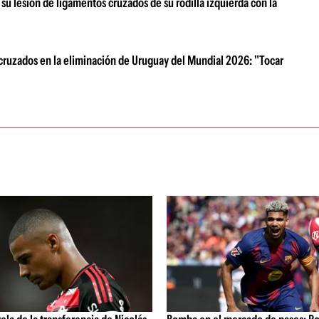
u lesión de ligamentos cruzados de su rodilla izquierda con la
s cruzados en la eliminación de Uruguay del Mundial 2026: "Tocar