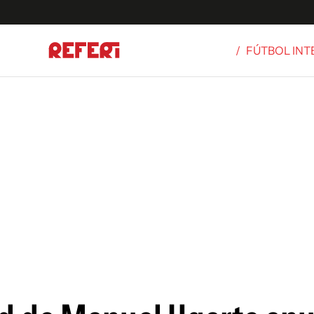
/
FÚTBOL IN
Olímpicos
S
tbol
g
ortivo