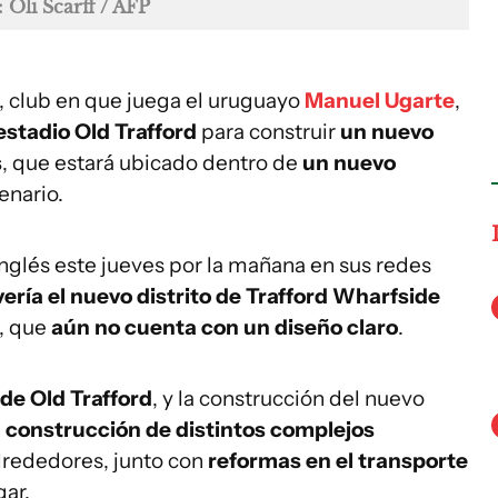
: Oli Scarff / AFP
, club en que juega el uruguayo
Manuel Ugarte
,
estadio Old Trafford
para construir
un nuevo
s
, que estará ubicado dentro de
un nuevo
enario.
inglés este jueves por la mañana en sus redes
ería el nuevo distrito de Trafford Wharfside
o, que
aún no cuenta con un diseño claro
.
 de Old Trafford
, y la construcción del nuevo
a construcción de distintos complejos
lrededores, junto con
reformas en el transporte
gar.