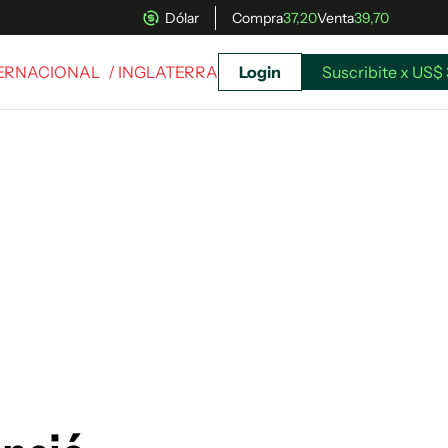
Dólar
Compra
37,20
Venta
39,70
TERNACIONAL
/ INGLATERRA
Login
Suscribite x US$ 
uscríbete ahora a El Observador y elegí hasta
donde llegar.
Suscribite x US$ 3,45