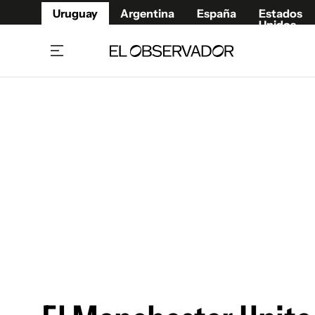
Uruguay
Argentina
España
Estados
Unidos
Home
Juegos 
Referí
Rugby
Fútbol
Básque
Mundial 2026
Tenis
Resultados Deportivos
Runnin
Fútbol internacional
Polidep
Copa Libertadores
Motor