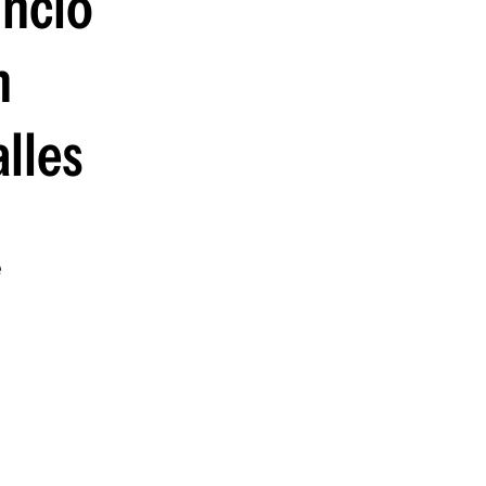
unció
guenos en:
n
lles
e