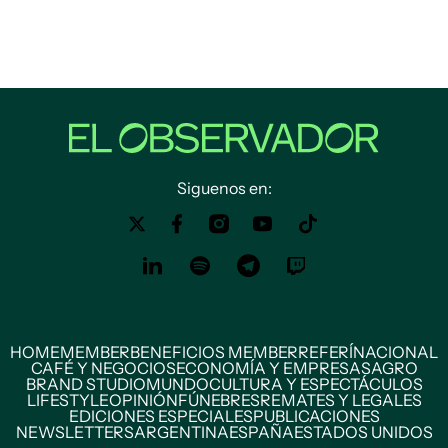
Siguenos en:
HOME
MEMBER
BENEFICIOS MEMBER
REFERÍ
NACIONAL
CAFÉ Y NEGOCIOS
ECONOMÍA Y EMPRESAS
AGRO
BRAND STUDIO
MUNDO
CULTURA Y ESPECTÁCULOS
LIFESTYLE
OPINIÓN
FÚNEBRES
REMATES Y LEGALES
EDICIONES ESPECIALES
PUBLICACIONES
NEWSLETTERS
ARGENTINA
ESPAÑA
ESTADOS UNIDOS