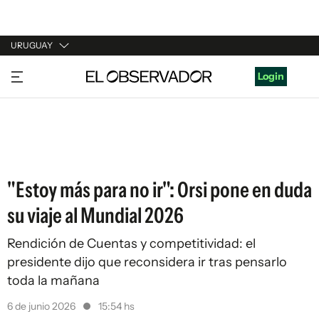
URUGUAY
URUGUAY
Login
ARGENTINA
ESPAÑA
ESTADOS UNIDOS
"Estoy más para no ir": Orsi pone en duda
su viaje al Mundial 2026
Rendición de Cuentas y competitividad: el
presidente dijo que reconsidera ir tras pensarlo
toda la mañana
6 de junio 2026
15:54 hs