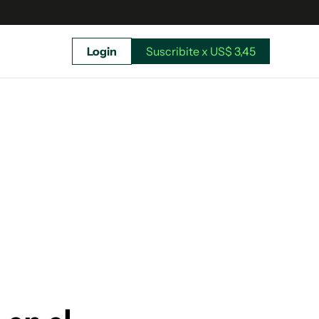
Login
Suscribite x US$ 3,45
uscríbete ahora a El Observador y elegí hasta
donde llegar.
Suscribite x US$ 3,45