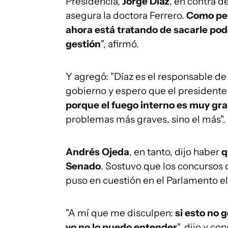
Presidencia,
Jorge Díaz
, en contra d
asegura la doctora Ferrero.
Como perd
ahora está tratando de sacarle pod
gestión
", afirmó.
Y agregó: "Díaz es el responsable de 
gobierno y espero que el presidente 
porque el fuego interno es muy gr
problemas más graves, sino el más".
Andrés Ojeda
, en tanto, dijo haber
q
Senado
. Sostuvo que los concursos 
puso en cuestión en el Parlamento el
"A mí que me disculpen:
si esto no 
yo no lo puedo entender
", dijo y c