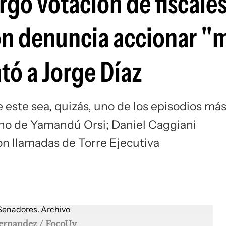
gó votación de fiscales
ón denuncia accionar "
tó a Jorge Díaz
 este sea, quizás, uno de los episodios má
no de Yamandú Orsi; Daniel Caggiani
on llamadas de Torre Ejecutiva
Fernandez / FocoUy