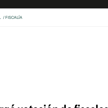
L
/ FISCALÍA
e
S
n
es
Siguenos en:
 y Legales
es especiales
ciones
ters
ina
 Unidos