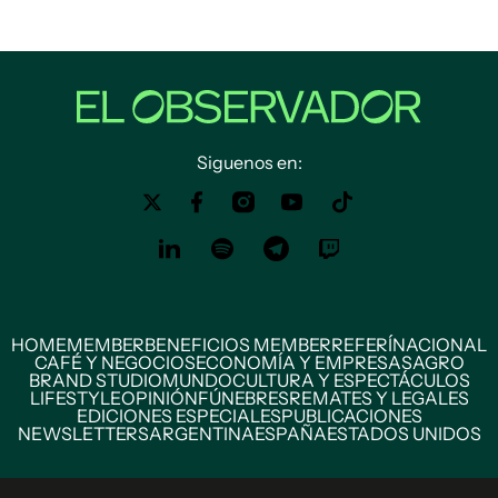
Siguenos en:
HOME
MEMBER
BENEFICIOS MEMBER
REFERÍ
NACIONAL
CAFÉ Y NEGOCIOS
ECONOMÍA Y EMPRESAS
AGRO
BRAND STUDIO
MUNDO
CULTURA Y ESPECTÁCULOS
LIFESTYLE
OPINIÓN
FÚNEBRES
REMATES Y LEGALES
EDICIONES ESPECIALES
PUBLICACIONES
NEWSLETTERS
ARGENTINA
ESPAÑA
ESTADOS UNIDOS