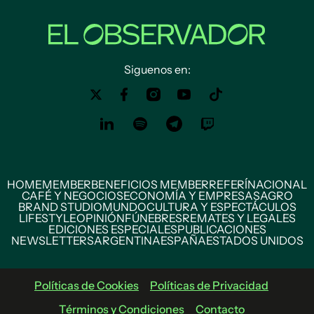
Siguenos en:
HOME
MEMBER
BENEFICIOS MEMBER
REFERÍ
NACIONAL
CAFÉ Y NEGOCIOS
ECONOMÍA Y EMPRESAS
AGRO
BRAND STUDIO
MUNDO
CULTURA Y ESPECTÁCULOS
LIFESTYLE
OPINIÓN
FÚNEBRES
REMATES Y LEGALES
EDICIONES ESPECIALES
PUBLICACIONES
NEWSLETTERS
ARGENTINA
ESPAÑA
ESTADOS UNIDOS
Políticas de Cookies
Políticas de Privacidad
Términos y Condiciones
Contacto