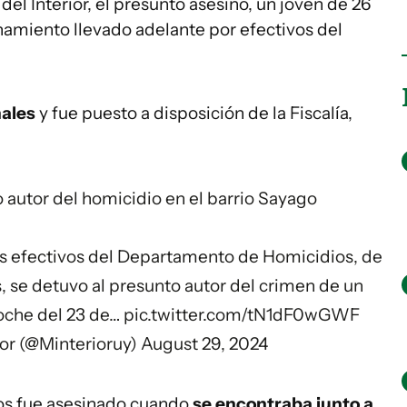
del Interior, el presunto asesino, un joven de 26
namiento llevado adelante por efectivos del
ales
y fue puesto a disposición de la Fiscalía,
o autor del homicidio en el barrio Sayago
los efectivos del Departamento de Homicidios, de
 se detuvo al presunto autor del crimen de un
oche del 23 de…
pic.twitter.com/tN1dF0wGWF
ior (@Minterioruy)
August 29, 2024
os fue asesinado cuando
se encontraba junto a