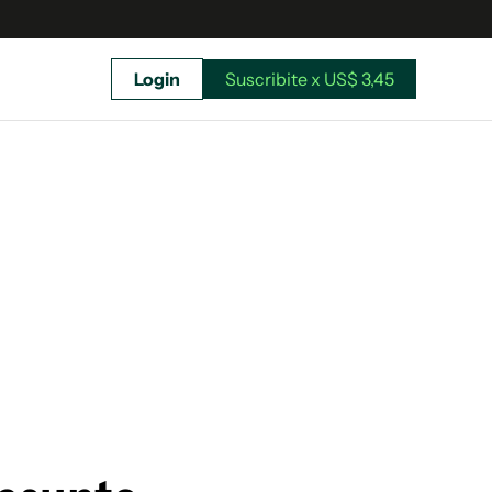
Login
Suscribite x US$ 3,45
uscríbete ahora a El Observador y elegí hasta
donde llegar.
Suscribite x US$ 3,45