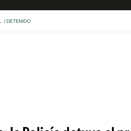
L
/ DETENIDO
e
S
n
es
Siguenos en:
 y Legales
es especiales
ciones
ters
ina
 Unidos