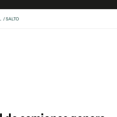
L
/ SALTO
e
S
n
es
Siguenos en:
 y Legales
es especiales
ciones
ters
ina
 Unidos