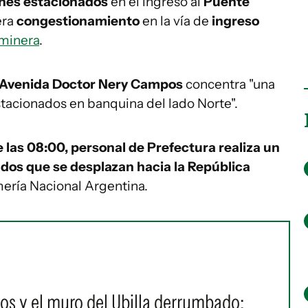
nes estacionados
en el ingreso al
Puente
era
congestionamiento
en la vía de
ingreso
aminera
.
Avenida Doctor Nery Campos
concentra "una
acionados en banquina del lado Norte".
 las 08:00, personal de Prefectura realiza un
ados que se desplazan hacia la República
mería Nacional Argentina.
os y el muro del Ubilla derrumbado: