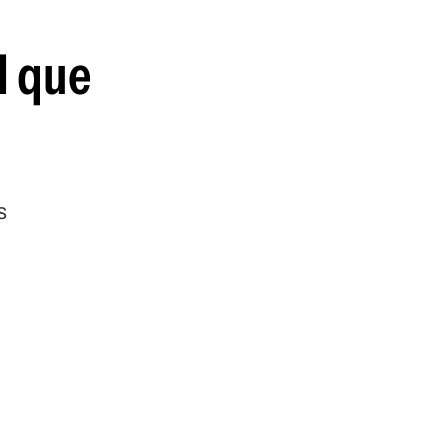
l que
s