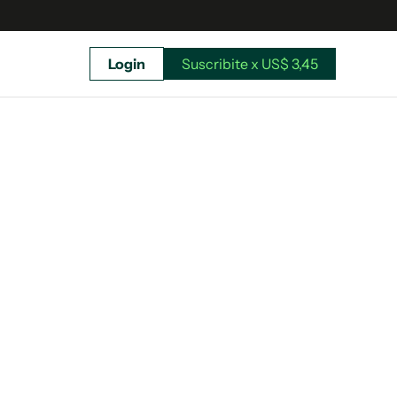
Login
Suscribite x US$ 3,45
uscríbete ahora a El Observador y elegí hasta
donde llegar.
Suscribite x US$ 3,45