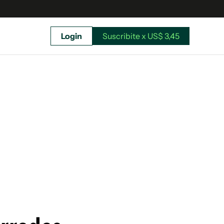
Login
Suscribite x US$ 3,45
uscríbete ahora a El Observador y elegí hasta
donde llegar.
Suscribite x US$ 3,45