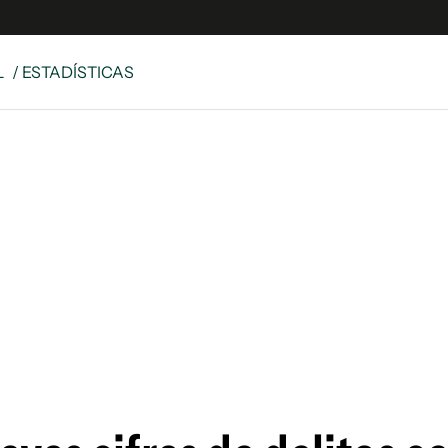
L
/ ESTADÍSTICAS
e
S
n
es
Siguenos en:
 y Legales
es especiales
ciones
ters
ina
 Unidos