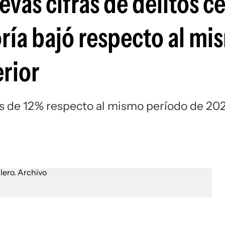
evas cifras de delitos c
oría bajó respecto al mi
erior
s de 12% respecto al mismo período de 20