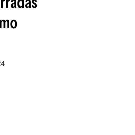
erradas
smo
24