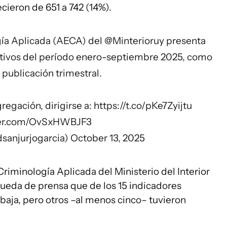
ecieron de 651 a 742 (14%).
ogía Aplicada (AECA) del
@Minterioruy
presenta
ictivos del período enero-septiembre 2025, como
 publicación trimestral.
egación, dirigirse a:
https://t.co/pKe7Zyijtu
tter.com/OvSxHWBJF3
dsanjurjogarcia)
October 13, 2025
Criminología Aplicada del Ministerio del Interior
rueda de prensa que de los 15 indicadores
 baja, pero otros –al menos cinco– tuvieron