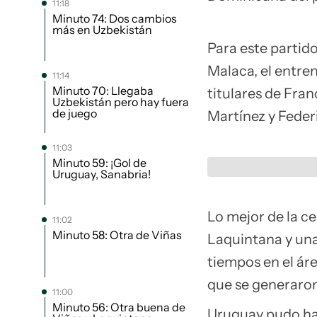
11:18
Minuto 74: Dos cambios
más en Uzbekistán
Para este partido
Malaca, el entre
11:14
Minuto 70: Llegaba
titulares de Fran
Uzbekistán pero hay fuera
de juego
Martínez y Feder
11:03
Minuto 59: ¡Gol de
Uruguay, Sanabria!
Lo mejor de la ce
11:02
Minuto 58: Otra de Viñas
Laquintana y una
tiempos en el áre
que se generaron
11:00
Minuto 56: Otra buena de
Uruguay pudo ha