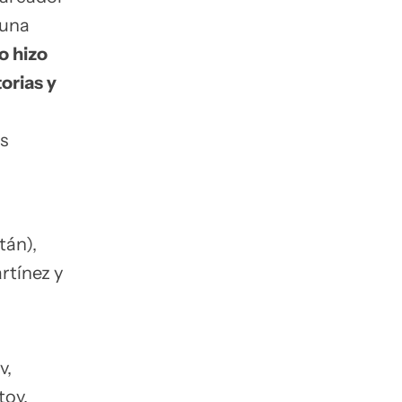
 una
o hizo
orias y
s
tán),
rtínez y
v,
tov,