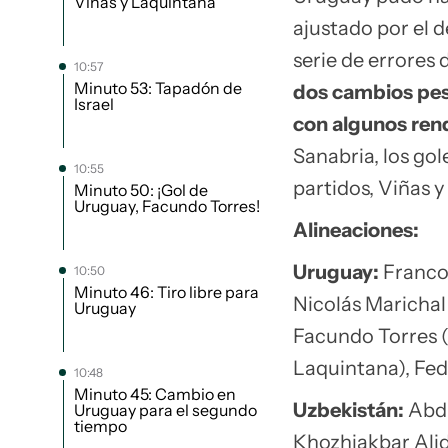
Viñas y Laquintana
ajustado por el 
serie de errores 
10:57
Minuto 53: Tapadón de
dos cambios pese 
Israel
con algunos ren
Sanabria, los gol
10:55
partidos, Viñas y
Minuto 50: ¡Gol de
Uruguay, Facundo Torres!
Alineaciones:
Uruguay:
Franco 
10:50
Minuto 46: Tiro libre para
Nicolás Marichal
Uruguay
Facundo Torres (
Laquintana), Fed
10:48
Minuto 45: Cambio en
Uzbekistán:
Abd
Uruguay para el segundo
tiempo
Khozhiakbar Ali