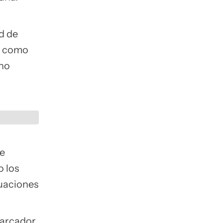
d de
os como
ano
de
 los
tuaciones
marcador