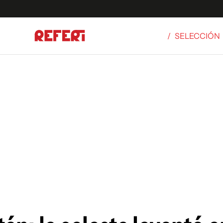
/
SELECCIÓN
Olímpicos
S
tbol
g
ortivo