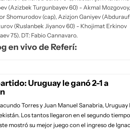
oev (Azizbek Turgunbayev 60) - Akmal Mozgovoy
or Shomurodov (cap), Azizjon Ganiyev (Abdurauf
urov (Ruslanbek Jiyanov 60) - Khojimat Erkinov
ev 75). DT: Fabio Cannavaro.
og en vivo de Referí:
partido: Uruguay le ganó 2-1 a
án
acundo Torres y Juan Manuel Sanabria, Uruguay 
ekistán. Los tantos llegaron en el segundo tiempo
ste mostró su mejor juego con el ingreso de Igna