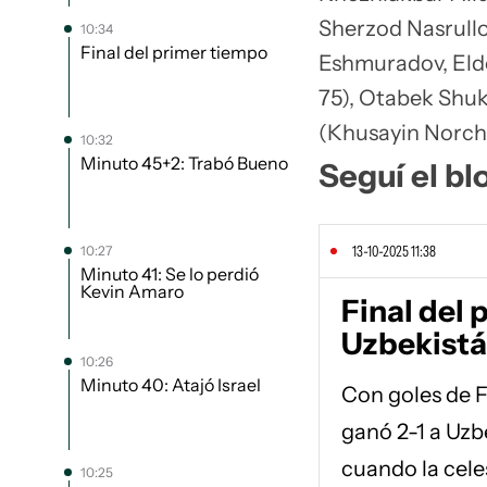
Sherzod Nasrull
10:34
Final del primer tiempo
Eshmuradov, Eld
75), Otabek Shuk
(Khusayin Norcha
10:32
Minuto 45+2: Trabó Bueno
Seguí el bl
13-10-2025 11:38
10:27
Minuto 41: Se lo perdió
Kevin Amaro
Final del 
Uzbekist
10:26
Minuto 40: Atajó Israel
Con goles de F
ganó 2-1 a Uzb
cuando la cele
10:25