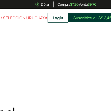
Dólar
Compra
37,20
Venta
39,70
/ SELECCIÓN URUGUAYA
Login
Suscribite x US$ 3,4
uscríbete ahora a El Observador y elegí hasta
donde llegar.
Suscribite x US$ 3,45