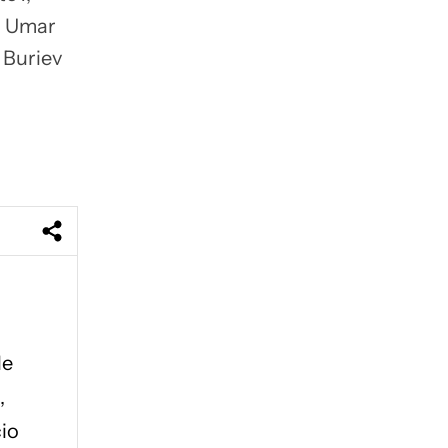
, Umar
 Buriev
le
,
cio