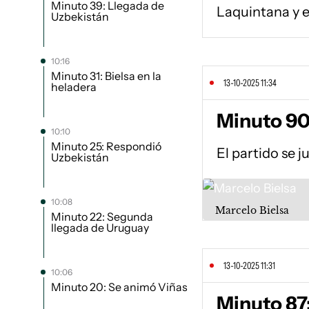
Minuto 39: Llegada de
Laquintana y e
Uzbekistán
10:16
Minuto 31: Bielsa en la
13-10-2025 11:34
heladera
Minuto 90
10:10
Minuto 25: Respondió
El partido se j
Uzbekistán
10:08
Marcelo Bielsa
Minuto 22: Segunda
llegada de Uruguay
13-10-2025 11:31
10:06
Minuto 20: Se animó Viñas
Minuto 87