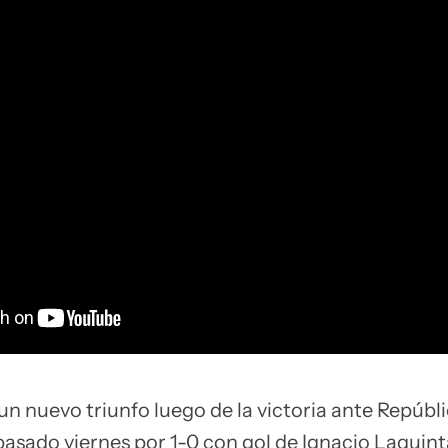
un nuevo triunfo luego de la victoria ante Repúbl
asado viernes por 1-0 con gol de Ignacio Laquint