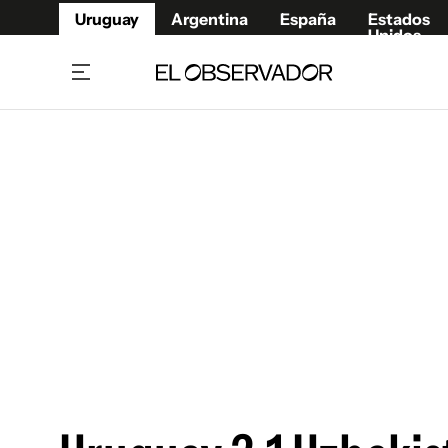
Uruguay
Argentina
España
Estados
Unidos
Home
Juegos 
Referí
Rugby
Fútbol
Básque
Mundial 2026
Tenis
Resultados Deportivos
Runnin
Fútbol internacional
Polidep
Copa Libertadores
Motor