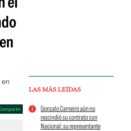
n el
guenos en:
ndo
 en
g en
LAS MÁS LEÍDAS
Gonzalo Carneiro aún no
Compartir
rescindió su contrato con
Nacional: su representante