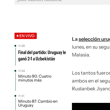
EN VIVO
La
selección ur
11:38
lunes, en su segu
Final del partido: Uruguay le
Malasia.
ganó 2-1 a Uzbekistán
11:34
Los tantos fuer
Minuto 90: Cuatro
minutos más
ambos en el segu
Ruslanbek Jiyano
11:31
Minuto 87: Cambio en
Uruguay