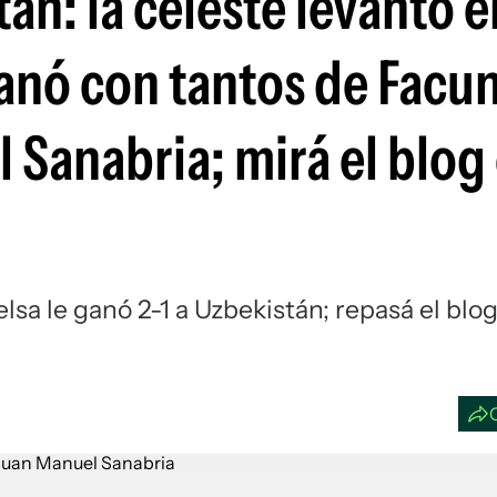
án: la celeste levantó e
Si
anó con tantos de Facu
 Sanabria; mirá el blog
sa le ganó 2-1 a Uzbekistán; repasá el blo