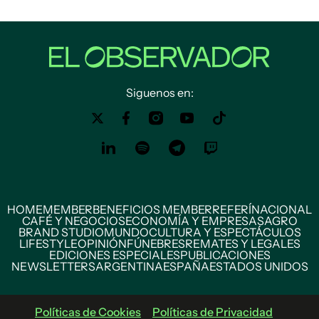
Siguenos en:
HOME
MEMBER
BENEFICIOS MEMBER
REFERÍ
NACIONAL
CAFÉ Y NEGOCIOS
ECONOMÍA Y EMPRESAS
AGRO
BRAND STUDIO
MUNDO
CULTURA Y ESPECTÁCULOS
LIFESTYLE
OPINIÓN
FÚNEBRES
REMATES Y LEGALES
EDICIONES ESPECIALES
PUBLICACIONES
NEWSLETTERS
ARGENTINA
ESPAÑA
ESTADOS UNIDOS
Políticas de Cookies
Políticas de Privacidad