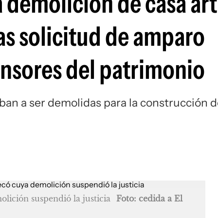
a demolición de casa ar
as solicitud de amparo
nsores del patrimonio
 iban a ser demolidas para la construcción 
olición suspendió la justicia
Foto: cedida a El