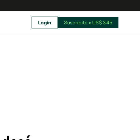
Login
Suscribite x US$ 3,45
uscríbete ahora a El Observador y elegí hasta
donde llegar.
Suscribite x US$ 3,45