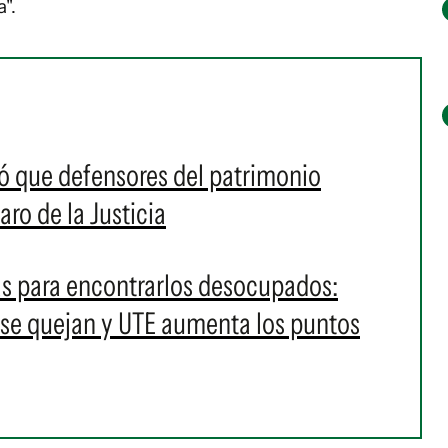
".
ecó que defensores del patrimonio
ro de la Justicia
as para encontrarlos desocupados:
s se quejan y UTE aumenta los puntos