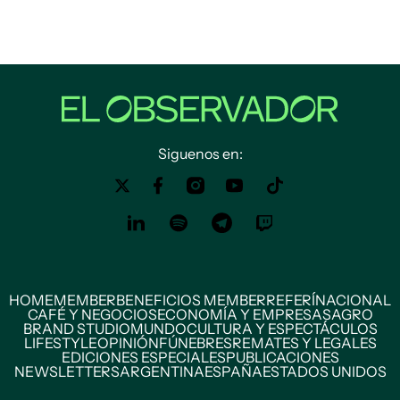
Siguenos en:
HOME
MEMBER
BENEFICIOS MEMBER
REFERÍ
NACIONAL
CAFÉ Y NEGOCIOS
ECONOMÍA Y EMPRESAS
AGRO
BRAND STUDIO
MUNDO
CULTURA Y ESPECTÁCULOS
LIFESTYLE
OPINIÓN
FÚNEBRES
REMATES Y LEGALES
EDICIONES ESPECIALES
PUBLICACIONES
NEWSLETTERS
ARGENTINA
ESPAÑA
ESTADOS UNIDOS