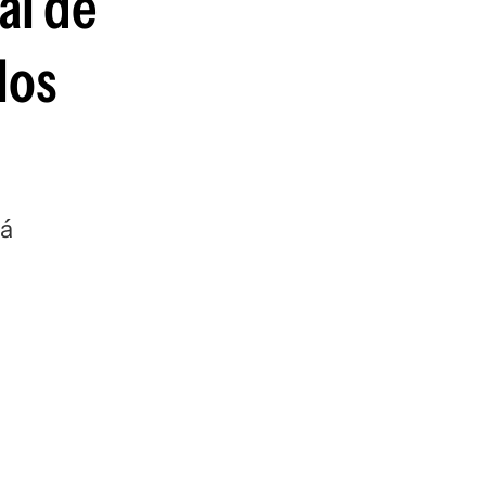
al de
los
rá