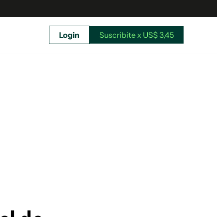
Login
Suscribite x US$ 3,45
uscríbete ahora a El Observador y elegí hasta
donde llegar.
Suscribite x US$ 3,45