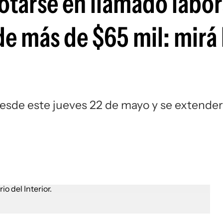
otarse en llamado labor
de más de $65 mil: mirá 
 desde este jueves 22 de mayo y se extende