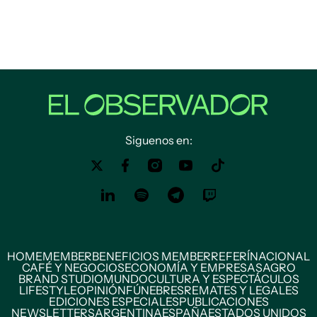
Siguenos en:
HOME
MEMBER
BENEFICIOS MEMBER
REFERÍ
NACIONAL
CAFÉ Y NEGOCIOS
ECONOMÍA Y EMPRESAS
AGRO
BRAND STUDIO
MUNDO
CULTURA Y ESPECTÁCULOS
LIFESTYLE
OPINIÓN
FÚNEBRES
REMATES Y LEGALES
EDICIONES ESPECIALES
PUBLICACIONES
NEWSLETTERS
ARGENTINA
ESPAÑA
ESTADOS UNIDOS