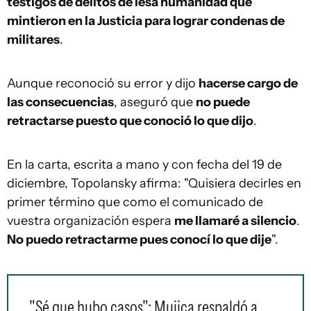
testigos de delitos de lesa humanidad que
mintieron en la Justicia para lograr condenas de
militares
.
Aunque reconoció su error y dijo
hacerse cargo de
las consecuencias
, aseguró que
no puede
retractarse puesto que conoció lo que dijo
.
En la carta, escrita a mano y con fecha del 19 de
diciembre, Topolansky afirma: "Quisiera decirles en
primer término que como el comunicado de
vuestra organización espera
me llamaré a silencio
.
No puedo retractarme pues conocí lo que dije
".
"Sé que hubo casos": Mujica respaldó a