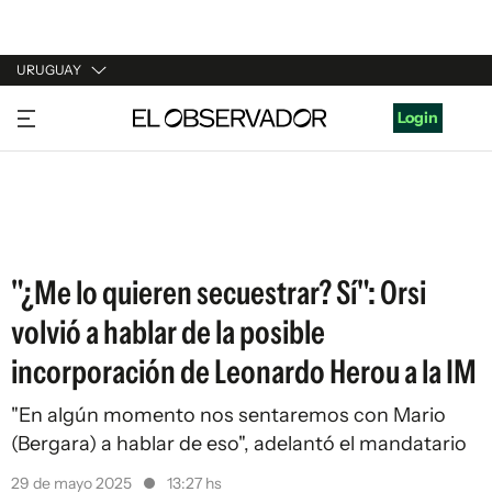
URUGUAY
URUGUAY
Login
ARGENTINA
ESPAÑA
ESTADOS UNIDOS
"¿Me lo quieren secuestrar? Sí": Orsi
volvió a hablar de la posible
incorporación de Leonardo Herou a la IM
"En algún momento nos sentaremos con Mario
(Bergara) a hablar de eso", adelantó el mandatario
29 de mayo 2025
13:27 hs