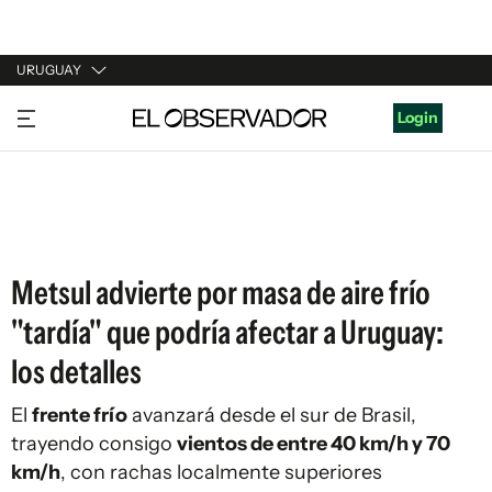
URUGUAY
URUGUAY
Login
ARGENTINA
ESPAÑA
ESTADOS UNIDOS
Metsul advierte por masa de aire frío
"tardía" que podría afectar a Uruguay:
los detalles
El
frente frío
avanzará desde el sur de Brasil,
trayendo consigo
vientos de entre 40 km/h y 70
km/h
, con rachas localmente superiores