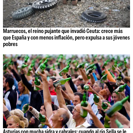
Marruecos, el reino pujante que invadió Ceuta: crece más
que España y con menos inflación, pero expulsa a sus jóvenes
pobres
Asturias con mucha sidra y cabrales: cuando al río Sella se le