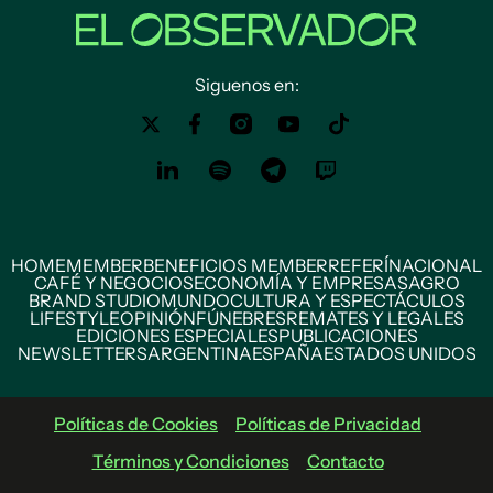
Siguenos en:
HOME
MEMBER
BENEFICIOS MEMBER
REFERÍ
NACIONAL
CAFÉ Y NEGOCIOS
ECONOMÍA Y EMPRESAS
AGRO
BRAND STUDIO
MUNDO
CULTURA Y ESPECTÁCULOS
LIFESTYLE
OPINIÓN
FÚNEBRES
REMATES Y LEGALES
EDICIONES ESPECIALES
PUBLICACIONES
NEWSLETTERS
ARGENTINA
ESPAÑA
ESTADOS UNIDOS
Políticas de Cookies
Políticas de Privacidad
Términos y Condiciones
Contacto