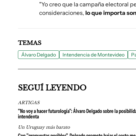
"Yo creo que la campaña electoral p
consideraciones,
lo que importa son l
TEMAS
Álvaro Delgado
Intendencia de Montevideo
Pa
SEGUÍ LEYENDO
ARTIGAS
"No voy a hacer futurología": Álvaro Delgado sobre la posibil
intendenta
Un Uruguay más barato
Con "propuestas posibles", Delgado promete bajar el costo me