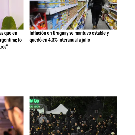
as que en
Inflación en Uruguay se mantuvo estable y
rgentina; lo
quedó en 4,3% interanual a julio
ros"