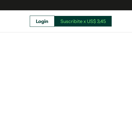
Login
Suscribite x US$ 3,45
uscríbete ahora a El Observador y elegí hasta
donde llegar.
Suscribite x US$ 3,45