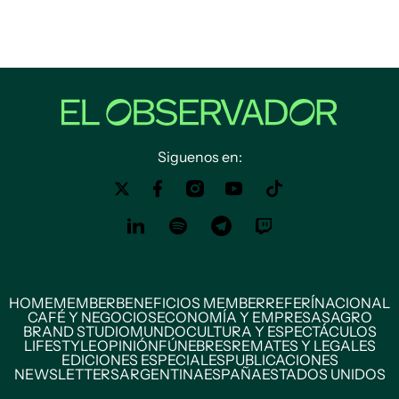
Siguenos en:
HOME
MEMBER
BENEFICIOS MEMBER
REFERÍ
NACIONAL
CAFÉ Y NEGOCIOS
ECONOMÍA Y EMPRESAS
AGRO
BRAND STUDIO
MUNDO
CULTURA Y ESPECTÁCULOS
LIFESTYLE
OPINIÓN
FÚNEBRES
REMATES Y LEGALES
EDICIONES ESPECIALES
PUBLICACIONES
NEWSLETTERS
ARGENTINA
ESPAÑA
ESTADOS UNIDOS