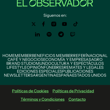
Siguenos en:
HOME
MEMBER
BENEFICIOS MEMBER
REFERÍ
NACIONAL
CAFÉ Y NEGOCIOS
ECONOMÍA Y EMPRESAS
AGRO
BRAND STUDIO
MUNDO
CULTURA Y ESPECTÁCULOS
LIFESTYLE
OPINIÓN
FÚNEBRES
REMATES Y LEGALES
EDICIONES ESPECIALES
PUBLICACIONES
NEWSLETTERS
ARGENTINA
ESPAÑA
ESTADOS UNIDOS
Políticas de Cookies
Políticas de Privacidad
Términos y Condiciones
Contacto