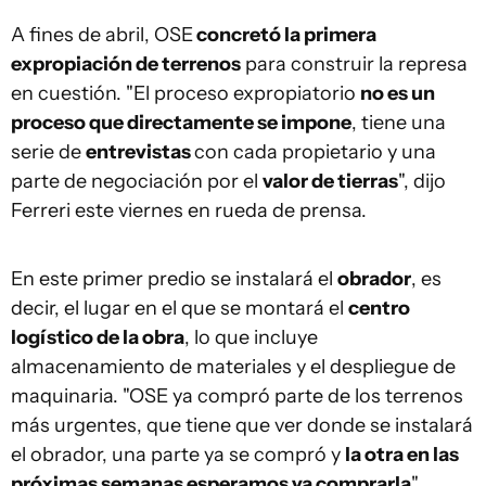
A fines de abril, OSE
concretó la primera
expropiación de terrenos
para construir la represa
en cuestión. "El proceso expropiatorio
no es un
proceso que directamente se impone
, tiene una
serie de
entrevistas
con cada propietario y una
parte de negociación por el
valor de tierras
", dijo
Ferreri este viernes en rueda de prensa.
En este primer predio se instalará el
obrador
, es
decir, el lugar en el que se montará el
centro
logístico de la obra
, lo que incluye
almacenamiento de materiales y el despliegue de
maquinaria. "OSE ya compró parte de los terrenos
más urgentes, que tiene que ver donde se instalará
el obrador, una parte ya se compró y
la otra en las
próximas semanas esperamos ya comprarla
",