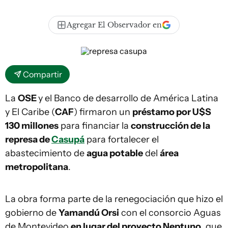
Agregar El Observador en
Compartir
La
OSE
y el Banco de desarrollo de América Latina
y El Caribe (
CAF
) firmaron un
préstamo por U$S
130 millones
para financiar la
construcción de la
represa de
Casupá
para fortalecer el
abastecimiento de
agua potable
del
área
metropolitana
.
La obra forma parte de la renegociación que hizo el
gobierno de
Yamandú Orsi
con el consorcio Aguas
de Montevideo
en lugar del proyecto Neptuno
, que