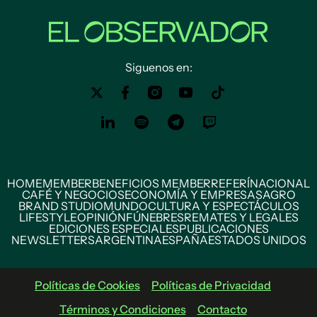
Siguenos en:
HOME
MEMBER
BENEFICIOS MEMBER
REFERÍ
NACIONAL
CAFÉ Y NEGOCIOS
ECONOMÍA Y EMPRESAS
AGRO
BRAND STUDIO
MUNDO
CULTURA Y ESPECTÁCULOS
LIFESTYLE
OPINIÓN
FÚNEBRES
REMATES Y LEGALES
EDICIONES ESPECIALES
PUBLICACIONES
NEWSLETTERS
ARGENTINA
ESPAÑA
ESTADOS UNIDOS
Políticas de Cookies
Políticas de Privacidad
Términos y Condiciones
Contacto