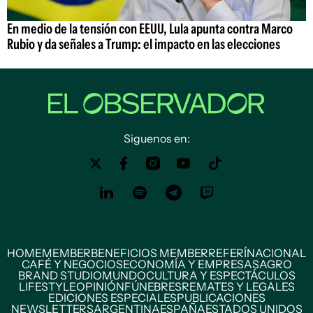
En medio de la tensión con EEUU, Lula apunta contra Marco
Rubio y da señales a Trump: el impacto en las elecciones
Siguenos en:
HOME
MEMBER
BENEFICIOS MEMBER
REFERÍ
NACIONAL
CAFÉ Y NEGOCIOS
ECONOMÍA Y EMPRESAS
AGRO
BRAND STUDIO
MUNDO
CULTURA Y ESPECTÁCULOS
LIFESTYLE
OPINIÓN
FÚNEBRES
REMATES Y LEGALES
EDICIONES ESPECIALES
PUBLICACIONES
NEWSLETTERS
ARGENTINA
ESPAÑA
ESTADOS UNIDOS