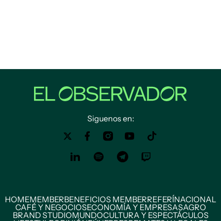
Siguenos en:
HOME
MEMBER
BENEFICIOS MEMBER
REFERÍ
NACIONAL
CAFÉ Y NEGOCIOS
ECONOMÍA Y EMPRESAS
AGRO
BRAND STUDIO
MUNDO
CULTURA Y ESPECTÁCULOS