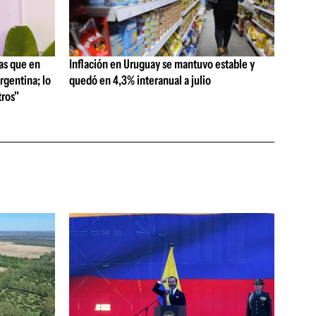
as que en
Inflación en Uruguay se mantuvo estable y
rgentina; lo
quedó en 4,3% interanual a julio
ros"