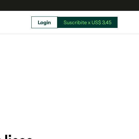
Login
Suscribite x US$ 3,45
uscríbete ahora a El Observador y elegí hasta
donde llegar.
Suscribite x US$ 3,45