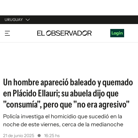
URUGUAY
URUGUAY
Login
ARGENTINA
ESPAÑA
ESTADOS UNIDOS
Un hombre apareció baleado y quemado
en Plácido Ellauri; su abuela dijo que
"consumía", pero que "no era agresivo"
Policía investiga el homicidio que sucedió en la
noche de este viernes, cerca de la medianoche
21 de junio 2025
16:25 hs