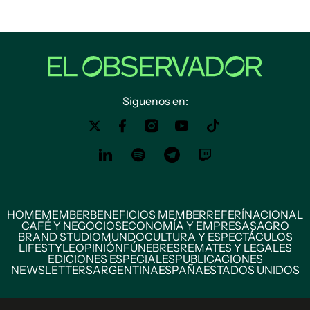
Siguenos en:
HOME
MEMBER
BENEFICIOS MEMBER
REFERÍ
NACIONAL
CAFÉ Y NEGOCIOS
ECONOMÍA Y EMPRESAS
AGRO
BRAND STUDIO
MUNDO
CULTURA Y ESPECTÁCULOS
LIFESTYLE
OPINIÓN
FÚNEBRES
REMATES Y LEGALES
EDICIONES ESPECIALES
PUBLICACIONES
NEWSLETTERS
ARGENTINA
ESPAÑA
ESTADOS UNIDOS