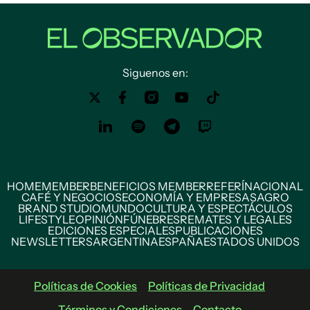
Siguenos en:
HOME
MEMBER
BENEFICIOS MEMBER
REFERÍ
NACIONAL
CAFÉ Y NEGOCIOS
ECONOMÍA Y EMPRESAS
AGRO
BRAND STUDIO
MUNDO
CULTURA Y ESPECTÁCULOS
LIFESTYLE
OPINIÓN
FÚNEBRES
REMATES Y LEGALES
EDICIONES ESPECIALES
PUBLICACIONES
NEWSLETTERS
ARGENTINA
ESPAÑA
ESTADOS UNIDOS
Políticas de Cookies
Políticas de Privacidad
Términos y Condiciones
Contacto