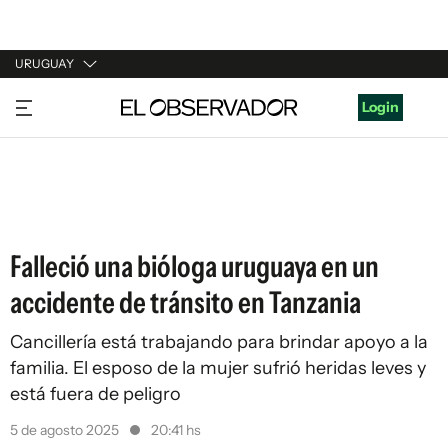
URUGUAY
URUGUAY
Login
ARGENTINA
ESPAÑA
ESTADOS UNIDOS
Falleció una bióloga uruguaya en un
accidente de tránsito en Tanzania
Cancillería está trabajando para brindar apoyo a la
familia. El esposo de la mujer sufrió heridas leves y
está fuera de peligro
5 de agosto 2025
20:41 hs