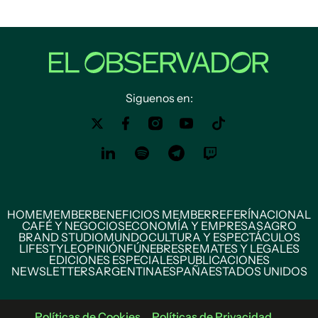
Siguenos en:
HOME
MEMBER
BENEFICIOS MEMBER
REFERÍ
NACIONAL
CAFÉ Y NEGOCIOS
ECONOMÍA Y EMPRESAS
AGRO
BRAND STUDIO
MUNDO
CULTURA Y ESPECTÁCULOS
LIFESTYLE
OPINIÓN
FÚNEBRES
REMATES Y LEGALES
EDICIONES ESPECIALES
PUBLICACIONES
NEWSLETTERS
ARGENTINA
ESPAÑA
ESTADOS UNIDOS
Políticas de Cookies
Políticas de Privacidad