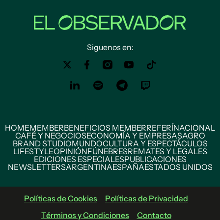
Siguenos en:
HOME
MEMBER
BENEFICIOS MEMBER
REFERÍ
NACIONAL
CAFÉ Y NEGOCIOS
ECONOMÍA Y EMPRESAS
AGRO
BRAND STUDIO
MUNDO
CULTURA Y ESPECTÁCULOS
LIFESTYLE
OPINIÓN
FÚNEBRES
REMATES Y LEGALES
EDICIONES ESPECIALES
PUBLICACIONES
NEWSLETTERS
ARGENTINA
ESPAÑA
ESTADOS UNIDOS
Políticas de Cookies
Políticas de Privacidad
Términos y Condiciones
Contacto