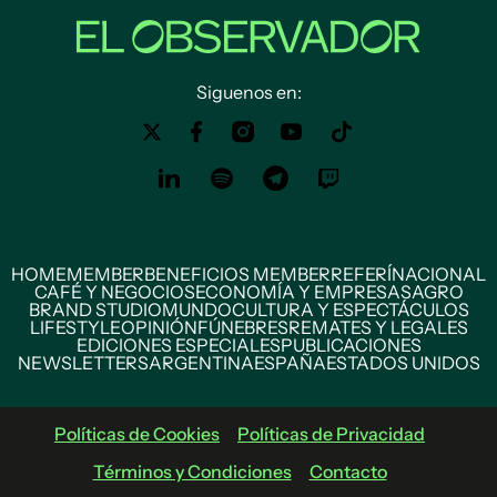
Siguenos en:
HOME
MEMBER
BENEFICIOS MEMBER
REFERÍ
NACIONAL
CAFÉ Y NEGOCIOS
ECONOMÍA Y EMPRESAS
AGRO
BRAND STUDIO
MUNDO
CULTURA Y ESPECTÁCULOS
LIFESTYLE
OPINIÓN
FÚNEBRES
REMATES Y LEGALES
EDICIONES ESPECIALES
PUBLICACIONES
NEWSLETTERS
ARGENTINA
ESPAÑA
ESTADOS UNIDOS
Políticas de Cookies
Políticas de Privacidad
Términos y Condiciones
Contacto