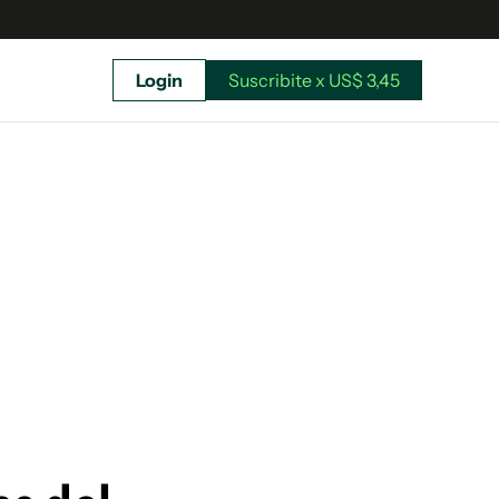
Login
Suscribite x US$ 3,45
uscríbete ahora a El Observador y elegí hasta
donde llegar.
Suscribite x US$ 3,45