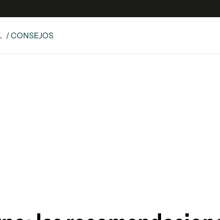
L
/ CONSEJOS
e
S
n
es
Siguenos en:
 y Legales
es especiales
ciones
ters
ina
 Unidos