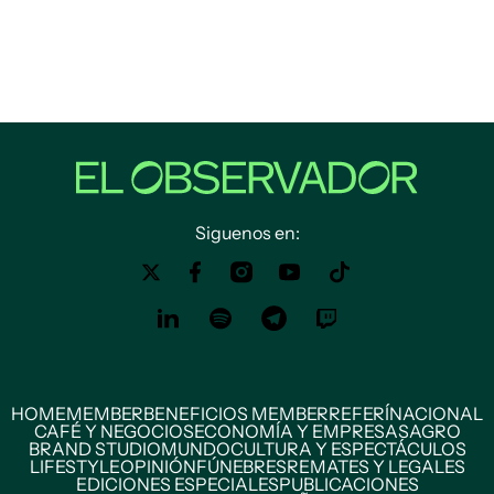
Siguenos en:
HOME
MEMBER
BENEFICIOS MEMBER
REFERÍ
NACIONAL
CAFÉ Y NEGOCIOS
ECONOMÍA Y EMPRESAS
AGRO
BRAND STUDIO
MUNDO
CULTURA Y ESPECTÁCULOS
LIFESTYLE
OPINIÓN
FÚNEBRES
REMATES Y LEGALES
EDICIONES ESPECIALES
PUBLICACIONES