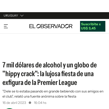
URUGUAY
Suscribite x
URUGUAY
US$ 3,45
ARGENTINA
ESPAÑA
ESTADOS UNIDOS
7 mil dólares de alcohol y un globo de
"hippy crack": la lujosa fiesta de una
exfigura de la Premier League
"Dele se lo estaba pasando en grande bebiendo con sus amigos en
el club", relató una fuente anónima sobre la fiesta
16 de abril 2023
16:04 hs